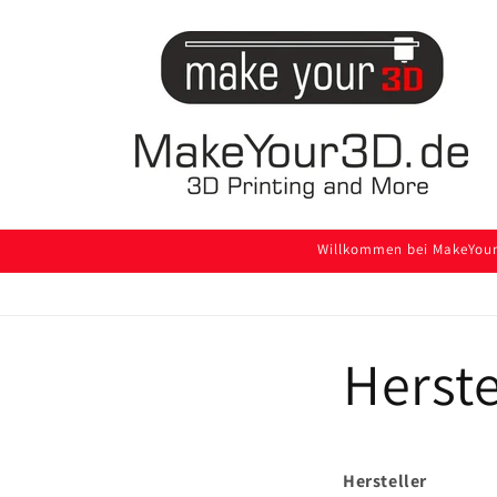
Direkt
zum
Inhalt
Willkommen bei MakeYour3
Herst
Hersteller