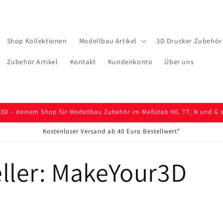
Shop Kollektionen
Modellbau Artikel
3D Drucker Zubehör 
Zubehör Artikel
Kontakt
Kundenkonto
Über uns
D – deinem Shop für Modellbau Zubehör im Maßstab H0, TT, N und G so
Kostenloser Versand ab 40 Euro Bestellwert*
eller: MakeYour3D