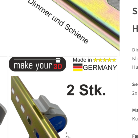
S
H
Di
Kl
Hu
Se
2x
Ma
Ku
Fa