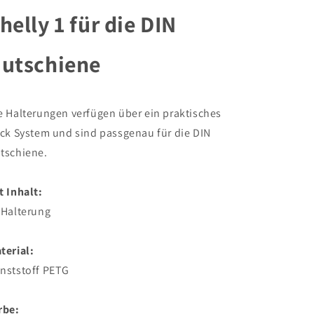
35mm
35mm
helly 1 für die DIN
1P
1P
Rail
Rail
Zubehör
Zubehör
utschiene
für
für
Shelly
Shelly
1
1
e Halterungen verfügen über ein praktisches
ick System und sind passgenau für die DIN
tschiene.
t Inhalt:
 Halterung
terial:
nststoff PETG
rbe: