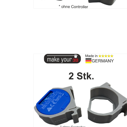
Medien
2
in
Modal
öffnen