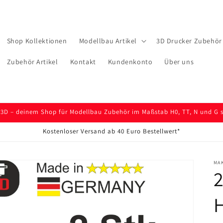
Shop Kollektionen
Modellbau Artikel
3D Drucker Zubehör 
Zubehör Artikel
Kontakt
Kundenkonto
Über uns
D – deinem Shop für Modellbau Zubehör im Maßstab H0, TT, N und G so
Kostenloser Versand ab 40 Euro Bestellwert*
MA
2
H