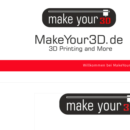
Direkt
zum
Inhalt
Willkommen bei MakeYour3
Zu
Produktinformationen
springen