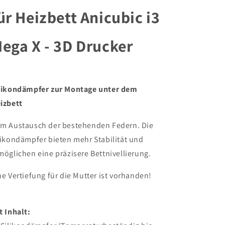
Anycubic
Anycubic
ür Heizbett Anicubic i3
i3
i3
Mega
Mega
X
X
ega X - 3D Drucker
-
-
3D
3D
Drucker
Drucker
-
-
Standard
Standard
likondämpfer zur Montage unter dem
Red
Red
izbett
m Austausch der bestehenden Federn. Die
likondämpfer bieten mehr Stabilität und
möglichen eine präzisere Bettnivellierung.
ne Vertiefung für die Mutter ist vorhanden!
t Inhalt: