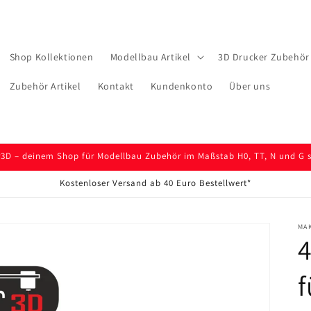
Shop Kollektionen
Modellbau Artikel
3D Drucker Zubehör 
Zubehör Artikel
Kontakt
Kundenkonto
Über uns
D – deinem Shop für Modellbau Zubehör im Maßstab H0, TT, N und G so
Kostenloser Versand ab 40 Euro Bestellwert*
MA
4
f