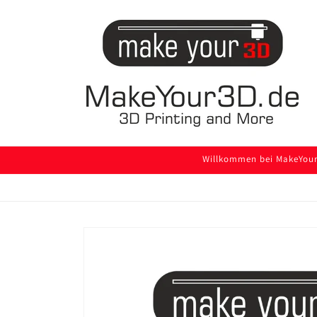
Direkt
zum
Inhalt
Willkommen bei MakeYour3
Zu
Produktinformationen
springen