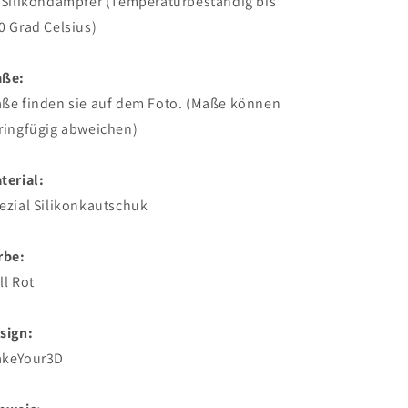
 Silikondämpfer (Temperaturbeständig bis
0 Grad Celsius)
ße:
ße finden sie auf dem Foto. (Maße können
ringfügig abweichen)
terial:
ezial Silikonkautschuk
rbe:
ll Rot
sign:
keYour3D