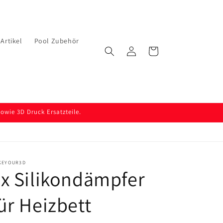
Artikel
Pool Zubehör
Einloggen
Warenkorb
wie 3D Druck Ersatzteile.
KEYOUR3D
x Silikondämpfer
ür Heizbett