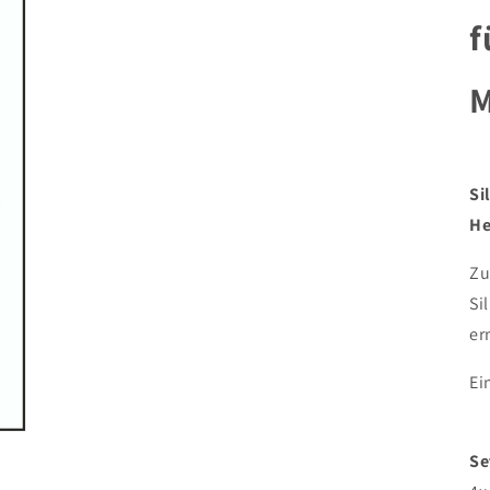
f
M
Si
He
Zu
Si
er
Ei
Se