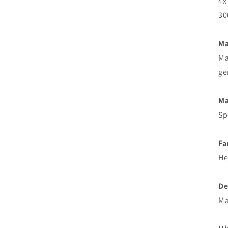
4x
30
Ma
Ma
ge
Ma
Sp
Fa
He
De
Ma