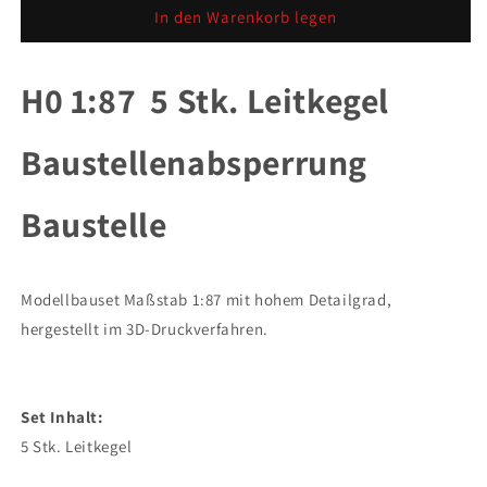
für
für
In den Warenkorb legen
H0
H0
1:87
1:87
5
5
H0 1:87 5 Stk. Leitkegel
Stk.
Stk.
Leitkegel
Leitkegel
Baustellenabsperrung
Baustellenabsperrung
Baustellenabsperrung
Baustelle
Baustelle
Baustelle
Modellbauset Maßstab 1:87 mit hohem Detailgrad,
hergestellt im 3D-Druckverfahren.
Set Inhalt:
5 Stk. Leitkegel