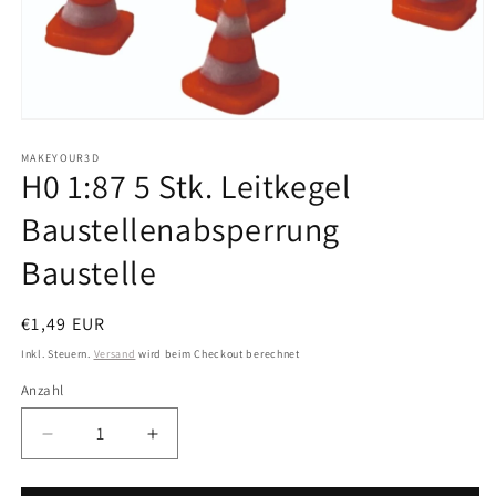
Medien
1
in
MAKEYOUR3D
H0 1:87 5 Stk. Leitkegel
Modal
öffnen
Baustellenabsperrung
Baustelle
Normaler
€1,49 EUR
Preis
Inkl. Steuern.
Versand
wird beim Checkout berechnet
Anzahl
Anzahl
Verringere
Erhöhe
die
die
Menge
Menge