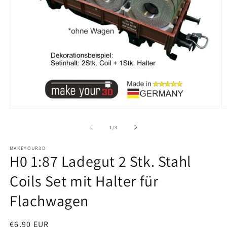
Medien
M
1
2
in
in
von
1
/
3
Modal
M
öffnen
ö
MAKEYOUR3D
H0 1:87 Ladegut 2 Stk. Stahl
Coils Set mit Halter für
Flachwagen
Normaler
€6,90 EUR