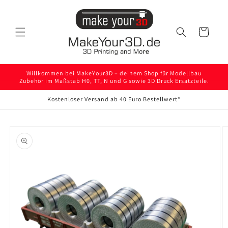
Direkt
zum
Inhalt
Warenkorb
Willkommen bei MakeYour3D – deinem Shop für Modellbau
Zubehör im Maßstab H0, TT, N und G sowie 3D Druck Ersatzteile.
Kostenloser Versand ab 40 Euro Bestellwert*
oduktinformationen
ringen