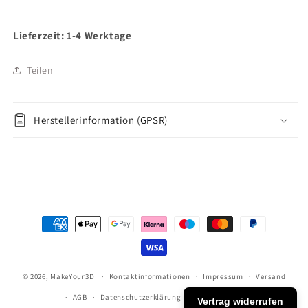
Lieferzeit: 1-4 Werktage
Teilen
Herstellerinformation (GPSR)
Zahlungsmethoden
© 2026,
MakeYour3D
Kontaktinformationen
Impressum
Versand
AGB
Datenschutzerklärung
Widerrufsrecht
Vertrag widerrufen