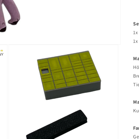
Se
1x
1x
Ma
H
Br
Ti
Ma
Ku
Fa
Ge