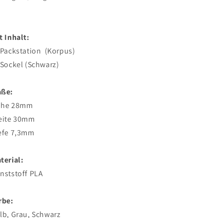
t Inhalt:
 Packstation (Korpus)
 Sockel (Schwarz)
ße:
öhe 28mm
eite 30mm
efe 7,3mm
terial:
nststoff PLA
rbe:
lb, Grau, Schwarz