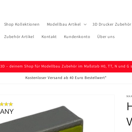
Shop Kollektionen
Modellbau Artikel
3D Drucker Zubehör 
Zubehör Artikel
Kontakt
Kundenkonto
Über uns
D – deinem Shop für Modellbau Zubehör im Maßstab H0, TT, N und G so
Kostenloser Versand ab 40 Euro Bestellwert*
MA
H
V