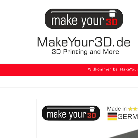
Direkt
zum
Inhalt
Willkommen bei MakeYour3
Zu
Produktinformationen
springen