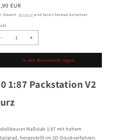
ormaler
3,90 EUR
eis
l. Steuern.
Versand
wird beim Checkout berechnet
zahl
zahl
Verringere
Erhöhe
die
die
Menge
Menge
für
für
In den Warenkorb legen
H0
H0
1:87
1:87
Packstation
Packstation
0 1:87 Packstation V2
V2
V2
Kurz
Kurz
urz
dellbauset Maßstab 1:87 mit hohem
tailgrad, hergestellt im 3D-Druckverfahren.