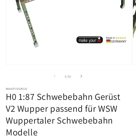
Medien
M
1
2
in
in
von
1
/
11
Modal
M
öffnen
ö
MAKEYOUR3D
H0 1:87 Schwebebahn Gerüst
V2 Wupper passend für WSW
Wuppertaler Schwebebahn
Modelle