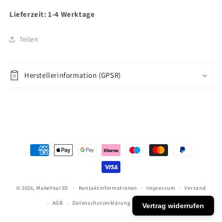
Lieferzeit: 1-4 Werktage
Teilen
Herstellerinformation (GPSR)
Zahlungsmethoden
© 2026,
MakeYour3D
Kontaktinformationen
Impressum
Versand
AGB
Datenschutzerklärung
Widerrufsrecht
Vertrag widerrufen