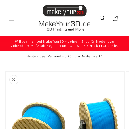
Direkt
zum
Inhalt
Warenkorb
Willkommen bei MakeYour3D – deinem Shop für Modellbau
Zubehör im Maßstab H0, TT, N und G sowie 3D Druck Ersatzteile.
Kostenloser Versand ab 40 Euro Bestellwert*
oduktinformationen
ringen