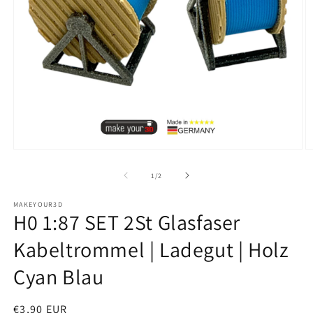
Medien
M
1
2
in
in
von
1
/
2
Modal
M
öffnen
ö
MAKEYOUR3D
H0 1:87 SET 2St Glasfaser
Kabeltrommel | Ladegut | Holz
Cyan Blau
Normaler
€3,90 EUR