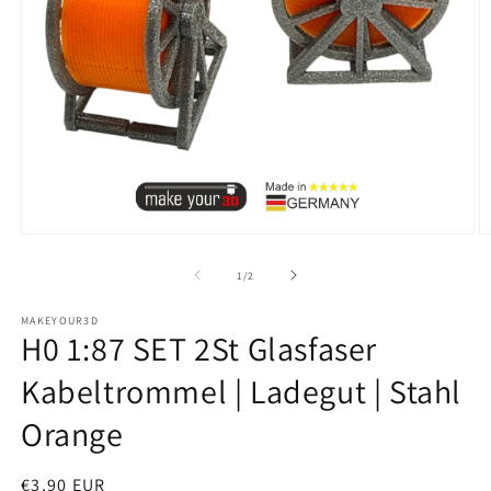
Medien
M
1
2
in
in
von
1
/
2
Modal
M
öffnen
ö
MAKEYOUR3D
H0 1:87 SET 2St Glasfaser
Kabeltrommel | Ladegut | Stahl
Orange
Normaler
€3,90 EUR