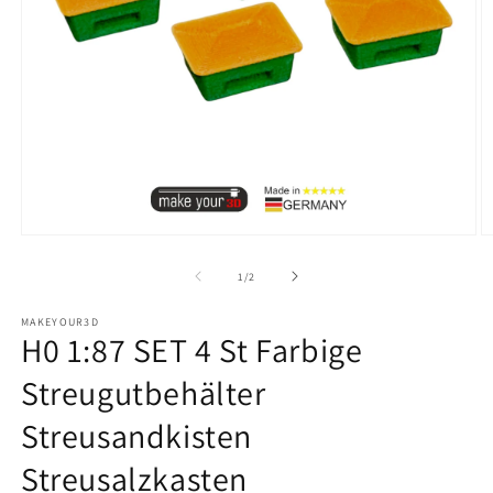
Medien
M
1
2
in
in
von
1
/
2
Modal
M
öffnen
ö
MAKEYOUR3D
H0 1:87 SET 4 St Farbige
Streugutbehälter
Streusandkisten
Streusalzkasten