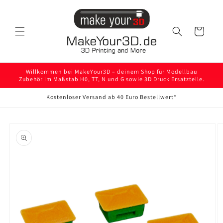
Direkt
zum
Inhalt
Warenkorb
Willkommen bei MakeYour3D – deinem Shop für Modellbau
Zubehör im Maßstab H0, TT, N und G sowie 3D Druck Ersatzteile.
Kostenloser Versand ab 40 Euro Bestellwert*
oduktinformationen
ringen