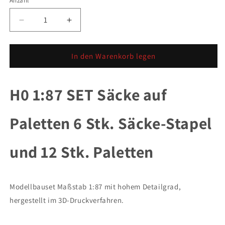
Anzahl
Anzahl
Verringere
Erhöhe
die
die
Menge
Menge
für
für
In den Warenkorb legen
H0
H0
1:87
1:87
SET
SET
H0 1:87 SET Säcke auf
Säcke
Säcke
auf
auf
Paletten 6 Stk. Säcke-Stapel
Paletten
Paletten
6
6
Stk.
Stk.
und 12 Stk. Paletten
Säcke-
Säcke-
Stapel
Stapel
und
und
12
12
Modellbauset Maßstab 1:87 mit hohem Detailgrad,
Stk.
Stk.
hergestellt im 3D-Druckverfahren.
Paletten
Paletten