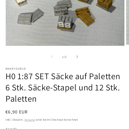
M
Medien
2
1
in
in
von
1
/
2
M
Modal
ö
öffnen
MAKEYOUR3D
H0 1:87 SET Säcke auf Paletten
6 Stk. Säcke-Stapel und 12 Stk.
Paletten
Normaler
€6,90 EUR
Preis
Inkl. Steuern.
Versand
wird beim Checkout berechnet