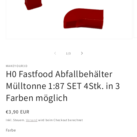
M
Medien
2
1
in
in
von
M
1
/
3
Modal
ö
öffnen
MAKEYOUR3D
H0 Fastfood Abfallbehälter
Mülltonne 1:87 SET 4Stk. in 3
Farben möglich
Normaler
€3,90 EUR
Preis
Inkl. Steuern.
Versand
wird beim Checkout berechnet
Farbe