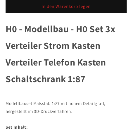
Menge
Menge
für
für
In den Warenkorb legen
H0
H0
Set
Set
1:87
1:87
H0 - Modellbau - H0 Set 3x
3x
3x
Verteiler
Verteiler
Verteiler Strom Kasten
Strom
Strom
Kasten
Kasten
Verteiler
Verteiler
Verteiler Telefon Kasten
Telefon
Telefon
Kasten
Kasten
Schaltschrank
Schaltschrank
Schaltschrank 1:87
Modellbauset Maßstab 1:87 mit hohem Detailgrad,
hergestellt im 3D-Druckverfahren.
Set Inhalt: