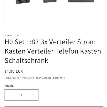
Medien
1
in
MAKEYOUR3D
H0 Set 1:87 3x Verteiler Strom
Modal
öffnen
Kasten Verteiler Telefon Kasten
Schaltschrank
Normaler
€4,90 EUR
Preis
Inkl. Steuern.
Versand
wird beim Checkout berechnet
Anzahl
Anzahl
Verringere
Erhöhe
die
die