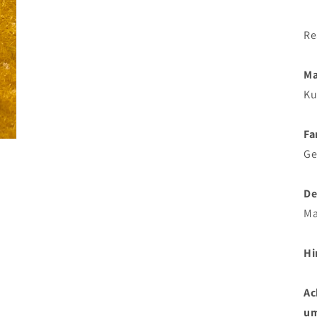
Re
Ma
Ku
Fa
Ge
De
Ma
Hi
Ac
um