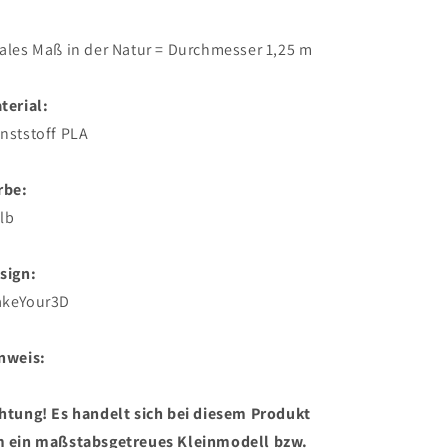
ales Maß in der Natur = Durchmesser 1,25 m
terial:
nststoff PLA
rbe:
lb
sign:
keYour3D
nweis:
htung! Es handelt sich bei diesem Produkt
 ein maßstabsgetreues Kleinmodell bzw.