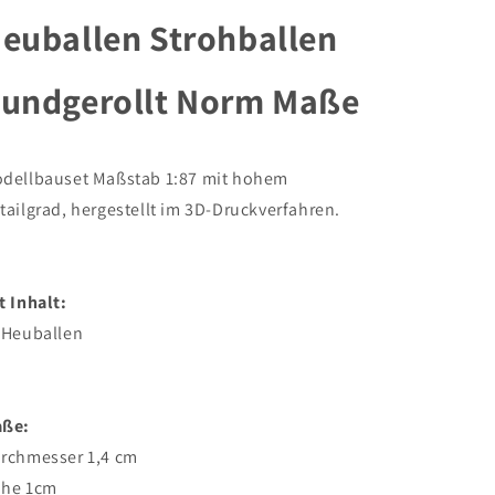
Heuballen
Heuballen
euballen Strohballen
Strohballen
Strohballen
Rundgerollt
Rundgerollt
Norm
Norm
undgerollt Norm Maße
Maße
Maße
dellbauset Maßstab 1:87 mit hohem
tailgrad, hergestellt im 3D-Druckverfahren.
t Inhalt:
 Heuballen
ße:
rchmesser 1,4 cm
he 1cm