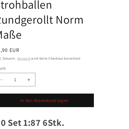
trohballen
Rundgerollt Norm
Maße
ormaler
3,90 EUR
eis
l. Steuern.
Versand
wird beim Checkout berechnet
zahl
zahl
Verringere
Erhöhe
die
die
Menge
Menge
für
für
In den Warenkorb legen
H0
H0
Set
Set
1:87
1:87
0 Set 1:87 6Stk.
6Stk.
6Stk.