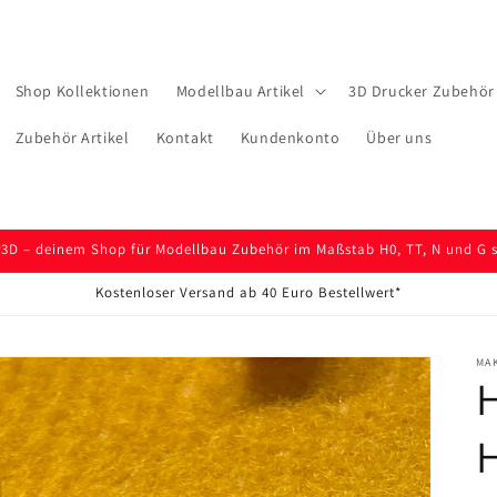
Shop Kollektionen
Modellbau Artikel
3D Drucker Zubehör 
Zubehör Artikel
Kontakt
Kundenkonto
Über uns
D – deinem Shop für Modellbau Zubehör im Maßstab H0, TT, N und G so
Kostenloser Versand ab 40 Euro Bestellwert*
MA
H