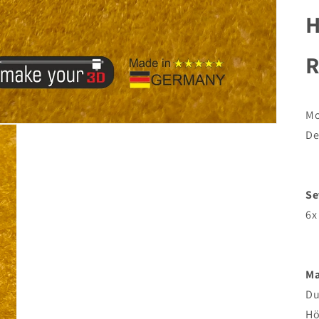
H
R
Mo
De
Se
6x
Ma
Du
Hö