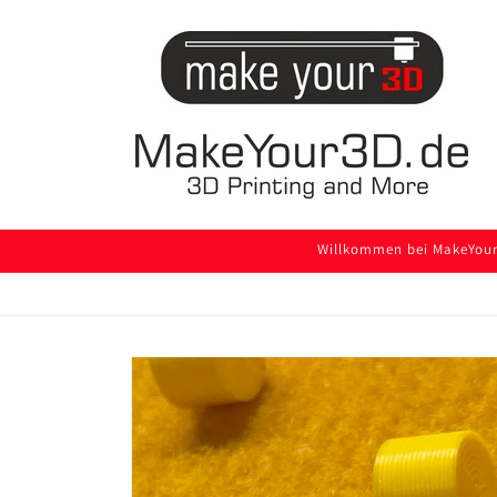
Direkt
zum
Inhalt
Willkommen bei MakeYour3
Zu
Produktinformationen
springen