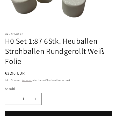
Medien
1
in
MAKEYOUR3D
H0 Set 1:87 6Stk. Heuballen
Modal
öffnen
Strohballen Rundgerollt Weiß
Folie
Normaler
€3,90 EUR
Preis
Inkl. Steuern.
Versand
wird beim Checkout berechnet
Anzahl
Anzahl
Verringere
Erhöhe
die
die
Menge
Menge