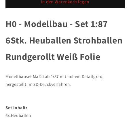
für
für
In den Warenkorb legen
H0
H0
Set
Set
1:87
1:87
H0 - Modellbau - Set 1:87
6Stk.
6Stk.
Heuballen
Heuballen
6Stk. Heuballen Strohballen
Strohballen
Strohballen
Rundgerollt
Rundgerollt
Weiß
Weiß
Rundgerollt Weiß Folie
Folie
Folie
Modellbauset Maßstab 1:87 mit hohem Detailgrad,
hergestellt im 3D-Druckverfahren.
Set Inhalt:
6x Heuballen