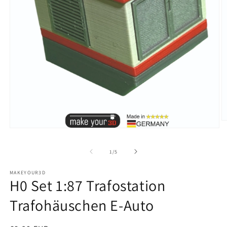
M
Medien
2
1
in
in
M
von
1
/
5
Modal
ö
öffnen
MAKEYOUR3D
H0 Set 1:87 Trafostation
Trafohäuschen E-Auto