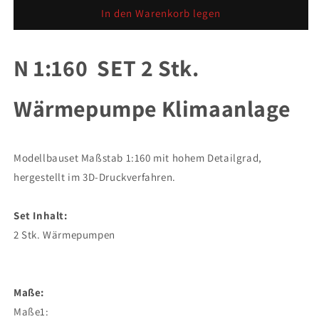
für
für
In den Warenkorb legen
N
N
1:160
1:160
SET
SET
N 1:160 SET 2 Stk.
2
2
Stk.
Stk.
Wärmepumpe Klimaanlage
Wärmepumpe
Wärmepumpe
Klimaanlage
Klimaanlage
Modellbauset Maßstab 1:160 mit hohem Detailgrad,
hergestellt im 3D-Druckverfahren.
Set Inhalt:
2 Stk. Wärmepumpen
Maße:
Maße1: