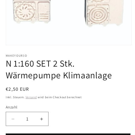
Medien
1
in
MAKEYOUR3D
N 1:160 SET 2 Stk.
Modal
öffnen
Wärmepumpe Klimaanlage
Normaler
€2,50 EUR
Preis
Inkl. Steuern.
Versand
wird beim Checkout berechnet
Anzahl
Anzahl
Verringere
Erhöhe
die
die
Menge
Menge