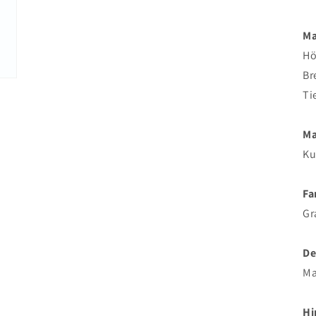
M
Hö
Br
Ti
Ma
Ku
Fa
Gr
De
Ma
Hi