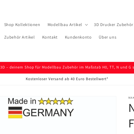
Shop Kollektionen
Modellbau Artikel
3D Drucker Zubehör 
Zubehör Artikel
Kontakt
Kundenkonto
Über uns
D – deinem Shop für Modellbau Zubehör im Maßstab H0, TT, N und G so
Kostenloser Versand ab 40 Euro Bestellwert*
MA
N