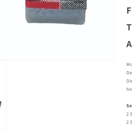
F
T
A
Mo
De
Di
he
Se
2 
2 