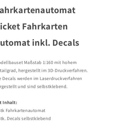
Fahrkartenautomat
Fahrkartenautomat
ahrkartenautomat
Ticket
Ticket
Fahrkarten
Fahrkarten
Automat
Automat
icket Fahrkarten
inkl.
inkl.
Decals
Decals
utomat inkl. Decals
dellbauset Maßstab 1:160 mit hohem
tailgrad, hergestellt im 3D-Druckverfahren.
e Decals werden im Laserdruckverfahren
rgestellt und sind selbstklebend.
t Inhalt:
Stk Fahrkartenautomat
Stk. Decals selbstklebend