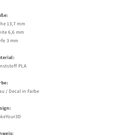
aße:
he 13,7 mm
eite 6,6 mm
efe 3 mm
terial:
nststoff PLA
rbe:
au / Decal in Farbe
sign:
keYour3D
nweis: