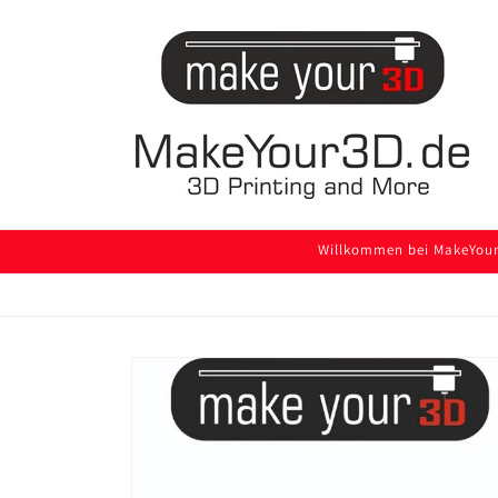
Direkt
zum
Inhalt
Willkommen bei MakeYour3
Zu
Produktinformationen
springen