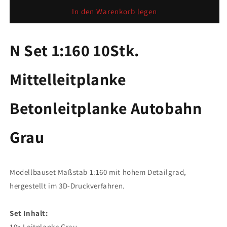
Menge
Menge
für
für
In den Warenkorb legen
N
N
Set
Set
1:160
1:160
N Set 1:160 10Stk.
10Stk.
10Stk.
Mittelleitplanke
Mittelleitplanke
Mittelleitplan
ke
Betonleitplanke
Betonleitplanke
Autobahn
Autobahn
Grau
Grau
Betonleitplank
e Autobahn
Grau
Modellbauset Maßstab 1:160 mit hohem Detailgrad,
hergestellt im 3D-Druckverfahren.
Set Inhalt:
10x Leitplanke Grau