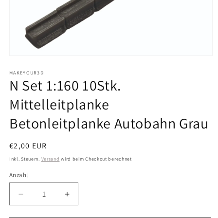
Medien
1
in
MAKEYOUR3D
N Set 1:160 10Stk.
Modal
öffnen
Mittelleitplanke
Betonleitplanke Autobahn Grau
Normaler
€2,00 EUR
Preis
Inkl. Steuern.
Versand
wird beim Checkout berechnet
Anzahl
Anzahl
Verringere
Erhöhe
die
die