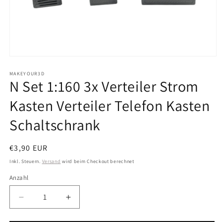
Medien
1
in
MAKEYOUR3D
N Set 1:160 3x Verteiler Strom
Modal
öffnen
Kasten Verteiler Telefon Kasten
Schaltschrank
Normaler
€3,90 EUR
Preis
Inkl. Steuern.
Versand
wird beim Checkout berechnet
Anzahl
Anzahl
Verringere
Erhöhe
die
die