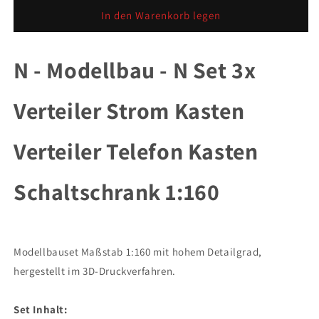
Menge
Menge
für
für
In den Warenkorb legen
N
N
Set
Set
1:160
1:160
N - Modellbau - N Set 3x
3x
3x
Verteiler
Verteiler
Verteiler Strom Kasten
Strom
Strom
Kasten
Kasten
Verteiler
Verteiler
Verteiler Telefon Kasten
Telefon
Telefon
Kasten
Kasten
Schaltschrank
Schaltschrank
Schaltschrank 1:160
Modellbauset Maßstab 1:160 mit hohem Detailgrad,
hergestellt im 3D-Druckverfahren.
Set Inhalt: