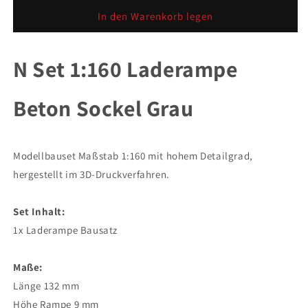
Menge
Menge
für
für
In den Warenkorb legen
N
N
Set
Set
1:160
1:160
N Set 1:160 Laderampe
Laderampe
Laderampe
Beton
Beton
Beton Sockel Grau
Sockel
Sockel
Grau
Grau
Modellbauset Maßstab 1:160 mit hohem Detailgrad,
hergestellt im 3D-Druckverfahren.
Set Inhalt:
1x Laderampe Bausatz
Maße:
Länge 132 mm
Höhe Rampe 9 mm