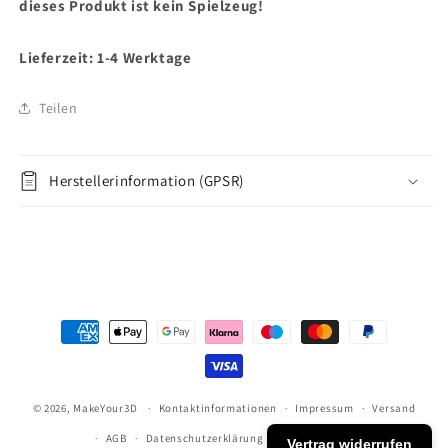
dieses Produkt ist kein Spielzeug!
Lieferzeit: 1-4 Werktage
Teilen
Herstellerinformation (GPSR)
Zahlungsmethoden
© 2026,
MakeYour3D
Kontaktinformationen
Impressum
Versand
AGB
Datenschutzerklärung
Widerrufsrecht
Vertrag widerrufen