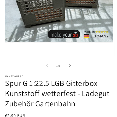
Medien
1
in
Modal
M
öffnen
2
in
von
1
/
5
M
ö
MAKEYOUR3D
Spur G 1:22.5 LGB Gitterbox
Kunststoff wetterfest - Ladegut
Zubehör Gartenbahn
Normaler
€2,90 EUR