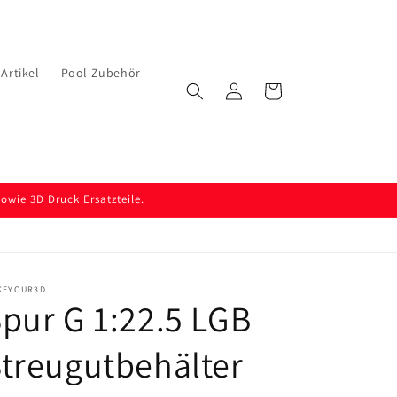
Artikel
Pool Zubehör
Einloggen
Warenkorb
wie 3D Druck Ersatzteile.
KEYOUR3D
pur G 1:22.5 LGB
treugutbehälter