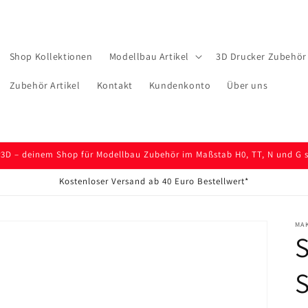
Shop Kollektionen
Modellbau Artikel
3D Drucker Zubehör 
Zubehör Artikel
Kontakt
Kundenkonto
Über uns
D – deinem Shop für Modellbau Zubehör im Maßstab H0, TT, N und G so
Kostenloser Versand ab 40 Euro Bestellwert*
MA
S
S