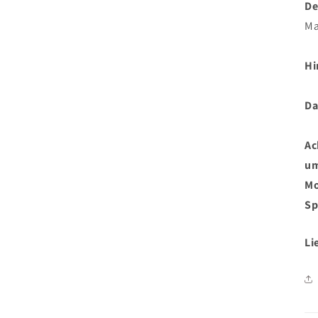
De
Ma
Hi
Da
Ac
um
Mo
Sp
Li