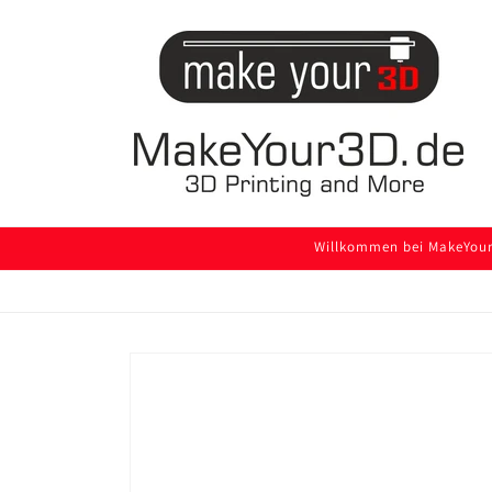
Direkt
zum
Inhalt
Willkommen bei MakeYour3
Zu
Produktinformationen
springen