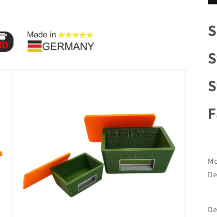
S
S
S
F
Mo
De
De