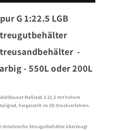
Spur
Spur
G
G
1:22.5
1:22.5
pur G 1:22.5 LGB
LGB
LGB
Streugutbehälter
Streugutbehälter
treugutbehälter
Streusandbehälter
Streusandbehälter
-
-
Farbig
Farbig
treusandbehälter -
-
-
550L
550L
oder
oder
arbig - 550L oder 200L
200L
200L
dellbauset Maßstab 1:22,5 mit hohem
tailgrad, hergestellt im 3D-Druckverfahren.
r detailreiche Streugutbehälter überzeugt