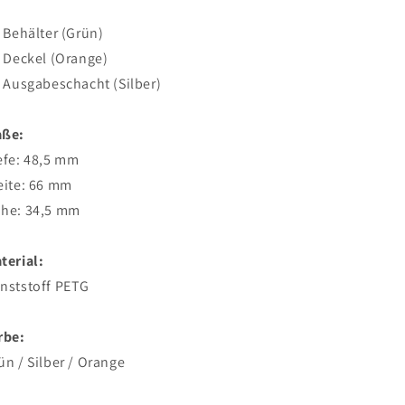
x Behälter (Grün)
x Deckel (Orange)
x Ausgabeschacht (Silber)
ße:
efe: 48,5 mm
eite: 66 mm
he: 34,5 mm
terial:
nststoff PETG
rbe:
ün / Silber / Orange