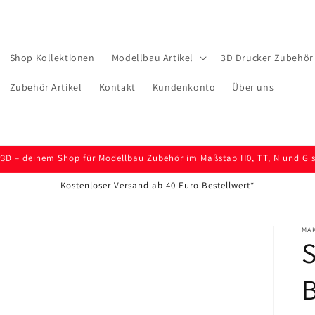
Shop Kollektionen
Modellbau Artikel
3D Drucker Zubehör 
Zubehör Artikel
Kontakt
Kundenkonto
Über uns
D – deinem Shop für Modellbau Zubehör im Maßstab H0, TT, N und G so
Kostenloser Versand ab 40 Euro Bestellwert*
MA
S
B