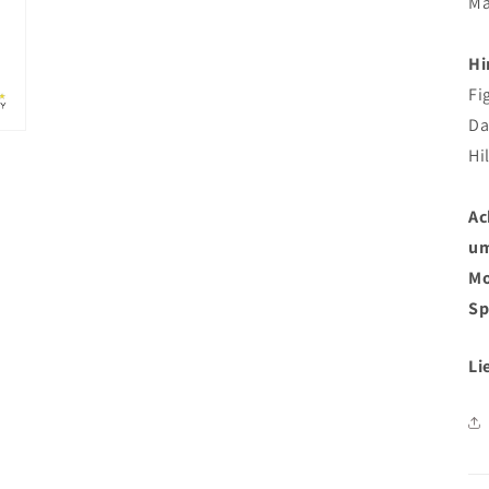
Ma
Hi
Fi
Da
Hil
Ac
um
Mo
Sp
Li