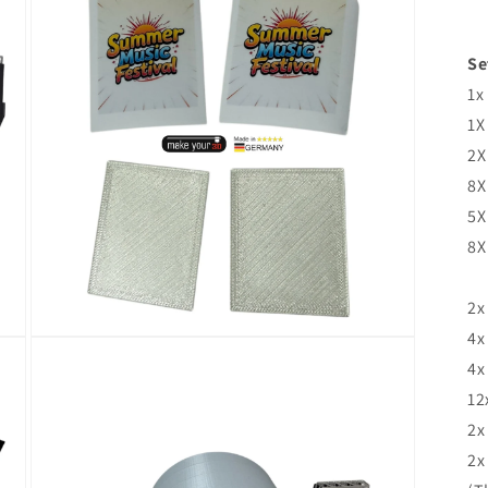
Modal
öffnen
Se
1x
1X
2X
8X
5X
8X
2x
4x
Medien
7
4x
in
Modal
12
öffnen
2x
2x