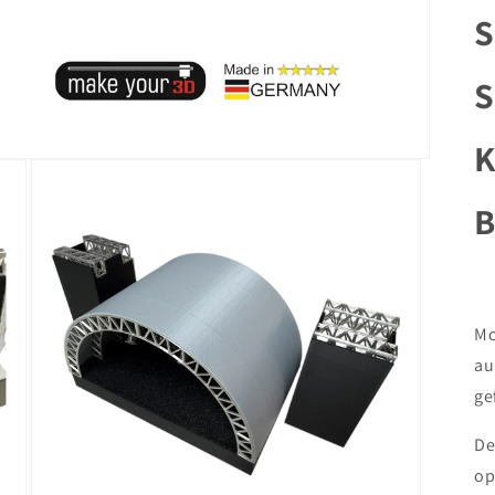
S
S
K
B
Mo
au
ge
De
op