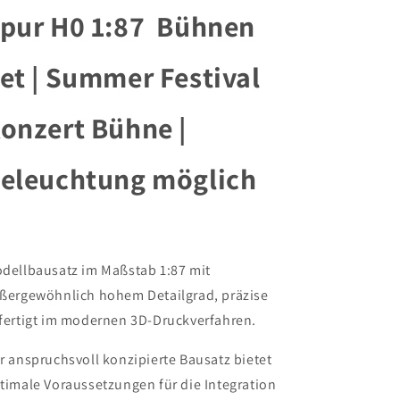
1:87
1:87
pur H0 1:87 Bühnen
Bühnen
Bühnen
Set
Set
et | Summer Festival
|
|
Summer
Summer
Festival
Festival
onzert Bühne |
Konzert
Konzert
Bühne
Bühne
|
|
eleuchtung möglich
Beleuchtung
Beleuchtung
möglich
möglich
dellbausatz im Maßstab 1:87 mit
ßergewöhnlich hohem Detailgrad, präzise
fertigt im modernen 3D-Druckverfahren.
r anspruchsvoll konzipierte Bausatz bietet
timale Voraussetzungen für die Integration