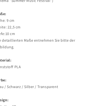
hema "Summer Music Festival")
ße:
he: 9 cm
eite: 22,5 cm
efe:10 cm
e detaillierten Maße entnehmen Sie bitte der
bildung.
terial:
nststoff PLA
rbe:
au / Schwarz / Silber / Transparent
sign: