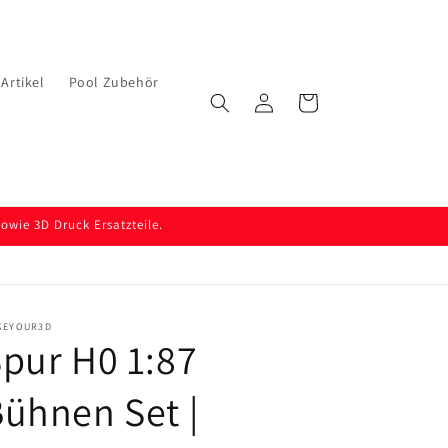
Artikel
Pool Zubehör
Einloggen
Warenkorb
wie 3D Druck Ersatzteile.
KEYOUR3D
pur H0 1:87
ühnen Set |