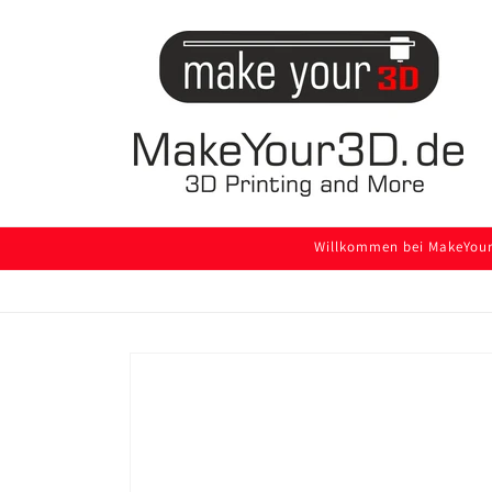
Direkt
zum
Inhalt
Willkommen bei MakeYour3
Zu
Produktinformationen
springen