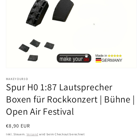
Medien
1
in
MAKEYOUR3D
Spur H0 1:87 Lautsprecher
Modal
öffnen
Boxen für Rockkonzert | Bühne |
Open Air Festival
Normaler
€8,90 EUR
Preis
Inkl. Steuern.
Versand
wird beim Checkout berechnet