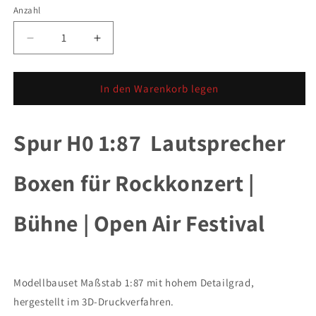
Anzahl
Anzahl
Verringere
Erhöhe
die
die
Menge
Menge
für
für
In den Warenkorb legen
Spur
Spur
H0
H0
1:87
1:87
Spur H0 1:87 Lautsprecher
Lautsprecher
Lautsprecher
Boxen
Boxen
Boxen für Rockkonzert |
für
für
Rockkonzert
Rockkonzert
|
|
Bühne | Open Air Festival
Bühne
Bühne
|
|
Open
Open
Air
Air
Festival
Festival
Modellbauset Maßstab 1:87 mit hohem Detailgrad,
hergestellt im 3D-Druckverfahren.