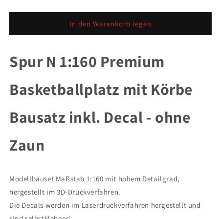
die
die
Menge
Menge
für
für
In den Warenkorb legen
Spur
Spur
N
N
1:160
1:160
Spur N 1:160 Premium
Premium
Premium
Basketballplatz
Basketballplatz
Basketballplatz mit Körbe
mit
mit
Körbe
Körbe
Bausatz
Bausatz
Bausatz inkl. Decal - ohne
inkl.
inkl.
Decal
Decal
-
-
Zaun
ohne
ohne
Zaun
Zaun
Modellbauset Maßstab 1:160 mit hohem Detailgrad,
hergestellt im 3D-Druckverfahren.
Die Decals werden im Laserdruckverfahren hergestellt und
sind selbstklebend.