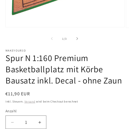
Medien
M
1
2
in
in
von
1
/
3
Modal
M
öffnen
ö
MAKEYOUR3D
Spur N 1:160 Premium
Basketballplatz mit Körbe
Bausatz inkl. Decal - ohne Zaun
Normaler
€11,90 EUR
Preis
Inkl. Steuern.
Versand
wird beim Checkout berechnet
Anzahl
Anzahl
Verringere
Erhöhe