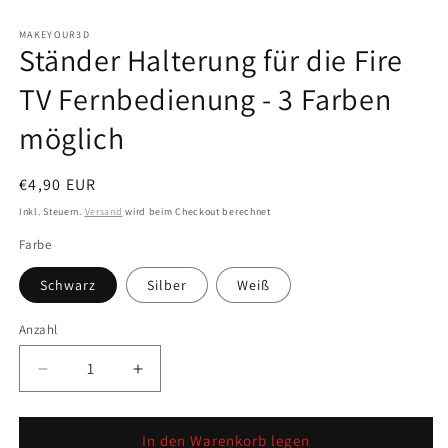
ö
MAKEYOUR3D
Ständer Halterung für die Fire
TV Fernbedienung - 3 Farben
möglich
Normaler
€4,90 EUR
Preis
Inkl. Steuern.
Versand
wird beim Checkout berechnet
Farbe
Schwarz
Silber
Weiß
Anzahl
Anzahl
Verringere
Erhöhe
die
die
Menge
Menge
für
für
In den Warenkorb legen