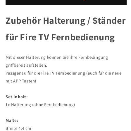
Ständer
Ständer
Halterung
Halterung
für
für
Zubehör Halterung / Ständer
die
die
Fire
Fire
für Fire TV Fernbedienung
TV
TV
Fernbedienung
Fernbedienung
-
-
3
3
Mit dieser Halterung können Sie ihre Fernbedingung
Farben
Farben
griffbereit aufstellen.
möglich
möglich
Passgenau für die Fire TV Fernbedienung (auch für die neue
mit APP Tasten)
Set Inhalt:
1x Halterung (ohne Fernbedienung)
Maße:
Breite 4,4 cm