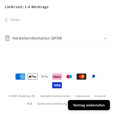
Lieferzeit: 1-4 Werktage
Teilen
Herstellerinformation (GPSR)
Zahlungsmethoden
© 2026,
MakeYour3D
Kontaktinformationen
Impressum
Versand
AGB
Datenschutzerklärung
Widerrufsrecht
Vertrag widerrufen