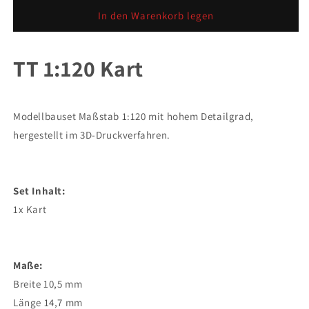
Menge
Menge
für
für
In den Warenkorb legen
TT
TT
1:120
1:120
Kart
Kart
TT 1:120 Kart
Modellbauset Maßstab 1:120 mit hohem Detailgrad,
hergestellt im 3D-Druckverfahren.
Set Inhalt:
1x Kart
Maße:
Breite 10,5 mm
Länge 14,7 mm