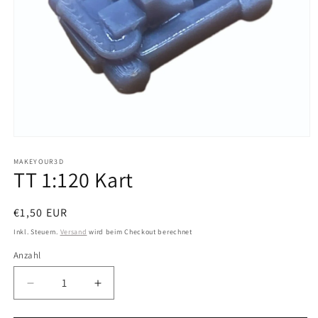
Medien
1
in
MAKEYOUR3D
TT 1:120 Kart
Modal
öffnen
Normaler
€1,50 EUR
Preis
Inkl. Steuern.
Versand
wird beim Checkout berechnet
Anzahl
Anzahl
Verringere
Erhöhe
die
die