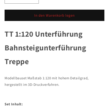
Verringere
Erhöhe
die
die
Menge
Menge
für
für
In den Warenkorb legen
TT
TT
1:120
1:120
Unterführung
Unterführung
TT 1:120 Unterführung
Bahnsteigunterführung
Bahnsteigunterführung
Treppe
Treppe
Bahnsteigunterführung
mit
mit
Kofferrampe
Kofferrampe
Treppe
Modellbauset Maßstab 1:120 mit hohem Detailgrad,
hergestellt im 3D-Druckverfahren.
Set Inhalt: