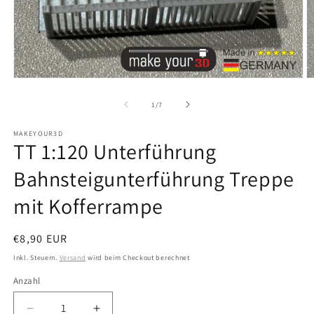
Medien
M
1
2
in
in
von
1
/
7
Modal
M
öffnen
ö
MAKEYOUR3D
TT 1:120 Unterführung
Bahnsteigunterführung Treppe
mit Kofferrampe
Normaler
€8,90 EUR
Preis
Inkl. Steuern.
Versand
wird beim Checkout berechnet
Anzahl
Anzahl