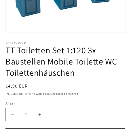
Medien
1
in
MAKEYOUR3D
TT Toiletten Set 1:120 3x
Modal
öffnen
Baustellen Mobile Toilette WC
Toilettenhäuschen
Normaler
€4,90 EUR
Preis
Inkl. Steuern.
Versand
wird beim Checkout berechnet
Anzahl
Anzahl
Verringere
Erhöhe
die
die