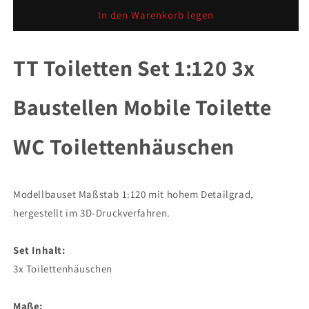
Menge
Menge
für
für
In den Warenkorb legen
TT
TT
Toiletten
Toiletten
Set
Set
TT Toiletten Set 1:120 3x
1:120
1:120
3x
3x
Baustellen Mobile Toilette
Baustellen
Baustellen
Mobile
Mobile
Toilette
Toilette
WC Toilettenhäuschen
WC
WC
Toilettenhäuschen
Toilettenhäuschen
Modellbauset Maßstab 1:120 mit hohem Detailgrad,
hergestellt im 3D-Druckverfahren.
Set Inhalt:
3x Toilettenhäuschen
Maße: