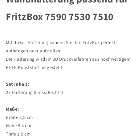
FritzBox
FritzBox
7590
7590
FritzBox 7590 7530 7510
7530
7530
7510
7510
Halterung
Halterung
Wallmount
Wallmount
Aufhängung
Aufhängung
Mit dieser Halterung können Sie Ihre FritzBox perfekt
aufhängen oder aufstellen.
Die Halterung wird im 3D Druckverfahren aus hochwertigem
PETG Kunststoff hergestellt.
Set Inhalt:
2x Halterung (Links/Rechts)
Maße:
Breite 3,5 cm
Höhe 8,4 cm
Tiefe 1,9 cm