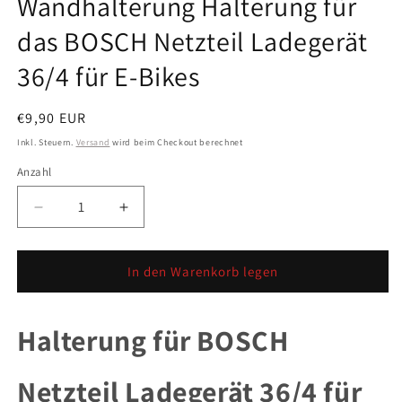
Wandhalterung Halterung für
das BOSCH Netzteil Ladegerät
36/4 für E-Bikes
Normaler
€9,90 EUR
Preis
Inkl. Steuern.
Versand
wird beim Checkout berechnet
Anzahl
Anzahl
Verringere
Erhöhe
die
die
Menge
Menge
für
für
In den Warenkorb legen
Wandhalterung
Wandhalterung
Halterung
Halterung
für
für
Halterung für BOSCH
das
das
BOSCH
BOSCH
Netzteil Ladegerät 36/4 für
Netzteil
Netzteil