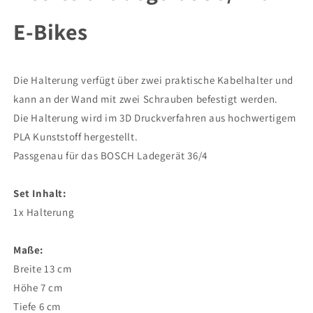
Ladegerät
Ladegerät
36/4
36/4
E-Bikes
für
für
E-
E-
Bikes
Bikes
Die Halterung verfügt über zwei praktische Kabelhalter und
kann an der Wand mit zwei Schrauben befestigt werden.
Die Halterung wird im 3D Druckverfahren aus hochwertigem
PLA Kunststoff hergestellt.
Passgenau für das BOSCH Ladegerät 36/4
Set Inhalt:
1x Halterung
Maße:
Breite 13 cm
Höhe 7 cm
Tiefe 6 cm